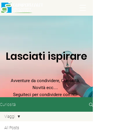
Lasciati ispirare
Avventure da condividere, Curiosità,
Novità ecc....
Seguiteci per condividere con noi
un'avventura che non finisce mai.
Curiosità
Viaggi
All Posts