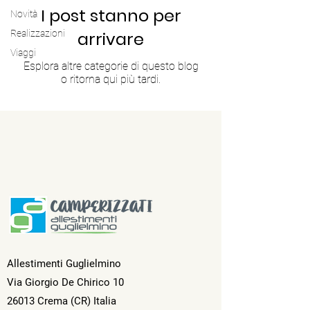
I post stanno per
Novità
Realizzazioni
arrivare
Viaggi
Esplora altre categorie di questo blog
o ritorna qui più tardi.
Allestimenti Guglielmino
Via Giorgio De Chirico 10
26013 Crema (CR) Italia