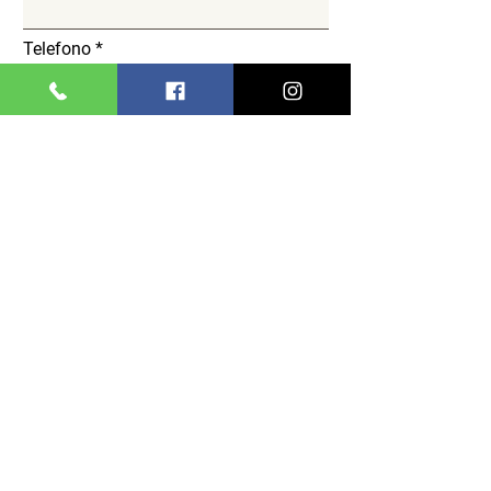
Telefono
Messaggio
Invio
© 2021 by Klan.IT